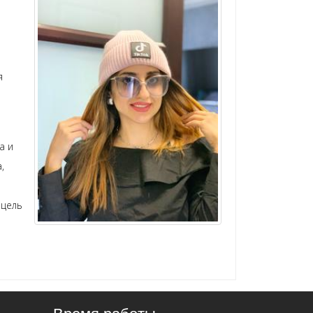
я
а и
,
 цель