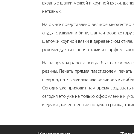
вязаные шапки мелкой и крупной вязки, шапки
нетканых.
На рынке представлено великое множество в
снуды, с ушками и бини, шапка-носок, котор
шапочки крупной вязки в деревенском стиле
рекомендуется с перчатками и шарфом тако
Наша прямая работа всегда была - оформле
резины. Печать прямая пластизолем, печать
шеврон, патч сменный или резиновые лейблы
Сегодня уже приходит нам время создавать и
сегодня это уже не только оформление и укр
изделия , качественные продукты рынка, таки