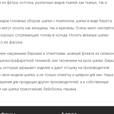
 из фетра, коттона, различных видов тканей, как тканых, так и
идов головных уборов: шапки с помпоном, шапки в виде берета,
ую могут носить как женщины, так и мужчины. Очень мило смотрятс
, хорошо согревающие голову в холода. Носить вязаные шапки
го же фасона.
ние наружными бирками и этикетками, шовный флажок из силикон
 шелкотрафаретной техникой, или тиснением на крое шапки. бирка
, которые украшают изделие и дают отсылку на производителя.
 свои модели шапки, а не только этикетку и шеврон для них. Наша
ашения для продукции других производителей, а и собственные
е как шапка трикотажная, бейсболка, панама ..