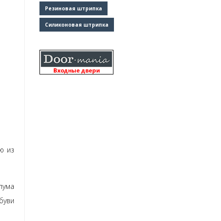
Резиновая штрипка
Силиконовая штрипка
ю из
пума
буви