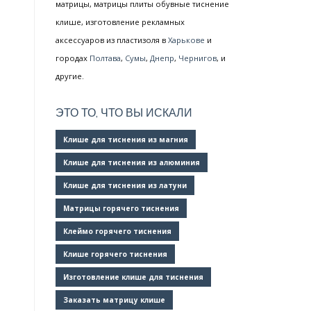
матрицы, матрицы плиты обувные тиснение
клише, изготовление рекламных
аксессуаров из пластизоля в
Харькове
и
городах
Полтава
,
Сумы
,
Днепр
,
Чернигов
, и
другие.
ЭТО ТО, ЧТО ВЫ ИСКАЛИ
Клише для тиснения из магния
Клише для тиснения из алюминия
Клише для тиснения из латуни
Матрицы горячего тиснения
Клеймо горячего тиснения
Клише горячего тиснения
Изготовление клише для тиснения
Заказать матрицу клише