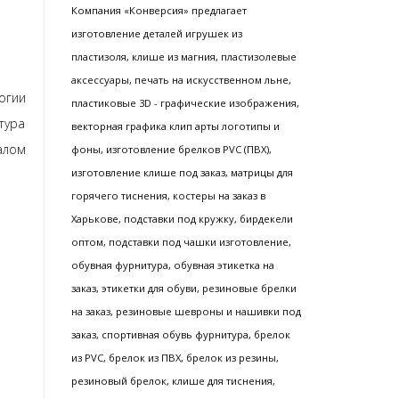
Компания «Конверсия» предлагает
изготовление деталей игрушек из
пластизоля, клише из магния, пластизолевые
аксессуары, печать на искусственном льне,
гии
пластиковые 3D - графические изображения,
тура
векторная графика клип арты логотипы и
алом
фоны, изготовление брелков PVC (ПВХ),
изготовление клише под заказ, матрицы для
горячего тиснения, костеры на заказ в
Харькове, подставки под кружку, бирдекели
оптом, подставки под чашки изготовление,
обувная фурнитура, обувная этикетка на
заказ, этикетки для обуви, резиновые брелки
на заказ, резиновые шевроны и нашивки под
заказ, спортивная обувь фурнитура, брелок
из PVC, брелок из ПВХ, брелок из резины,
резиновый брелок, клише для тиснения,