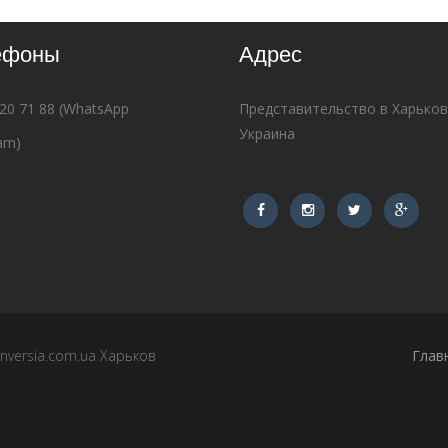
ефоны
Адрес
620 71 88 (WhatsApp
Представительство в Харько
Украина
am)
versia.com.ua Харьков
Глав