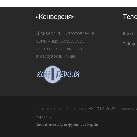
«Конверсия»
Тел
«Конверсия» - изготовление
(067) 
рекламных аксессуаров,
Telegr
изготовление пластиковых
аксессуаров, клише.
Разработка сайта Bissiko
© 2012-2026 — www.con
Украина
Спортивная обувь фурнитура Харків