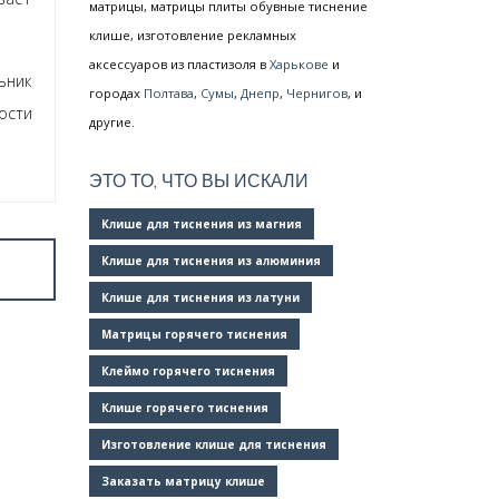
матрицы, матрицы плиты обувные тиснение
клише, изготовление рекламных
аксессуаров из пластизоля в
Харькове
и
ьник
городах
Полтава
,
Сумы
,
Днепр
,
Чернигов
, и
ости
другие.
ЭТО ТО, ЧТО ВЫ ИСКАЛИ
Клише для тиснения из магния
Клише для тиснения из алюминия
Клише для тиснения из латуни
Матрицы горячего тиснения
Клеймо горячего тиснения
Клише горячего тиснения
Изготовление клише для тиснения
Заказать матрицу клише