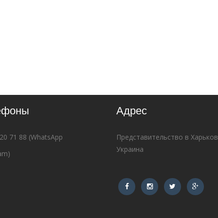
ефоны
Адрес
620 71 88 (WhatsApp
Представительство в Харько
Украина
am)