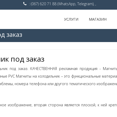
: (067) 620 71 88 (WhatsApp, Telegram), ,
УСЛУГИ
МАГАЗИН
д заказ
ик под заказ
ьник под заказ. КАЧЕСТВЕННАЯ рекламная продукция - Магнит
амные PVC Магниты на холодильник – это функциональные материа
блемы, номера телефона или другого тематического изображени
е изображение, вторая сторона является плоской, к ней креп