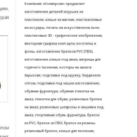
Компания «Конверсия» предлагает
иях.
изготовление деталей игрушек из
орая
пластизоля, клише из магния, пластизолевые
аксессуары, печать на искусственном льне,
пластиковые 3D - графические изображения,
векторная графика клип арты логотипы и
фоны, изготовление брелков PVC (ПВХ),
изготовление клише под заказ, матрицы для
горячего тиснения, костеры на заказ в
Харькове, подставки под кружку, бирдекели
оптом, подставки под чашки изготовление,
обувная фурнитура, обувная этикетка на
заказ, этикетки для обуви, резиновые брелки
на заказ, резиновые шевроны и нашивки под
заказ, спортивная обувь фурнитура, брелок
из PVC, брелок из ПВХ, брелок из резины,
ипом
резиновый брелок, клише для тиснения,
вает