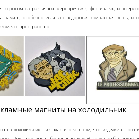
я спросом на различных мероприятиях, фестивалях, конференц
а память, особенно если это недорогая компактная вещь, кот
хламлять пространство.
екламные магниты на холодильник
ы на холодильник - из пластизоля в том, что изделие с логот
орого. При этом имеет бесконечно долгий срок службы, притяги